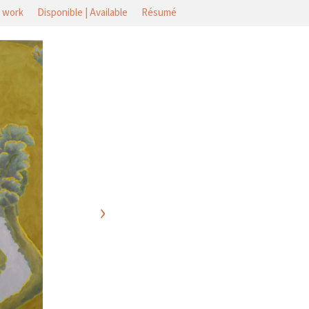
t work
Disponible | Available
Résumé
›