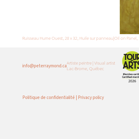
Ruisseau Hume Ouest, 28 x 32, Huile sur panneau|Oil on Panel,
Artiste peintre | Visual artist
info@peterraymond.ca
Lac-Brome, Québec
Politique de confidentialité | Privacy policy